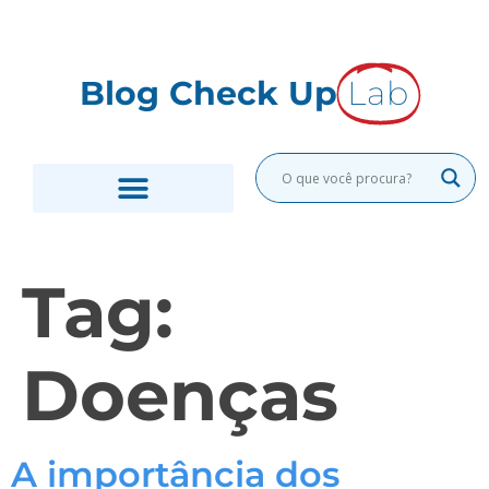
Blog Check Up
Lab
EXAMES LABORATORIAIS
MEDICINA PREVENTIVA
Tag:
Doenças
A importância dos